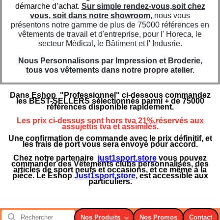
démarche d’achat.
Sur simple rendez-vous,soit chez
vous, soit dans notre showroom,
nous vous
présentons notre gamme de plus de 75000 références en
vêtements de travail et d'entreprise, pour l' Horeca, le
secteur Médical, le Bâtiment et l' Indusrie.
Nous Personnalisons par Impression et Broderie,
tous vos vêtements dans notre propre atelier.
Dans Eshop "Professionnel" ci-dessous commandez
les BEST-SELLERS sélectionnés parmi + de 75000
références disponible rapidement.
Les prix ci-dessus sont hors tva 21%,réservés aux
assujettis tva et assimilés.
Une confirmation de commande avec le prix définitif, et
les frais de port vous sera envoyé pour accord.
Chez notre partenaire
just1sport.store
vous pouvez
commander des Vêtements clubs personnalisés, des
articles de sport neufs et occasions, et ce même à la
pièce. Le Eshop
Just1sport.store
,
est accessible aux
particuliers.
Nos Produits
Nos Promos
Contact