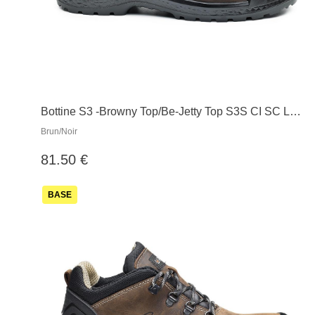
Bottine S3 -Browny Top/Be-Jetty Top S3S CI SC LG
FO SR
Brun/Noir
81.50 €
BASE