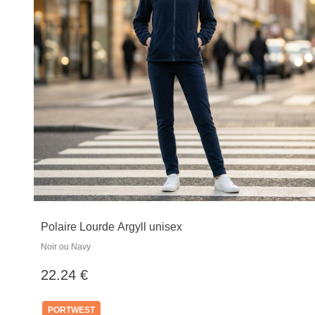
Polaire Lourde Argyll unisex
Noir ou Navy
22.24 €
PORTWEST