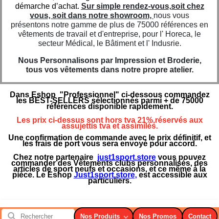
démarche d’achat.
Sur simple rendez-vous,soit chez
vous, soit dans notre showroom,
nous vous
présentons notre gamme de plus de 75000 références en
vêtements de travail et d'entreprise, pour l' Horeca, le
secteur Médical, le Bâtiment et l' Indusrie.
Nous Personnalisons par Impression et Broderie,
tous vos vêtements dans notre propre atelier.
Dans Eshop "Professionnel" ci-dessous commandez
les BEST-SELLERS sélectionnés parmi + de 75000
références disponible rapidement.
Les prix ci-dessus sont hors tva 21%,réservés aux
assujettis tva et assimilés.
Une confirmation de commande avec le prix définitif, et
les frais de port vous sera envoyé pour accord.
Chez notre partenaire
just1sport.store
vous pouvez
commander des Vêtements clubs personnalisés, des
articles de sport neufs et occasions, et ce même à la
pièce. Le Eshop
Just1sport.store
,
est accessible aux
particuliers.
Nos Produits
Nos Promos
Contact