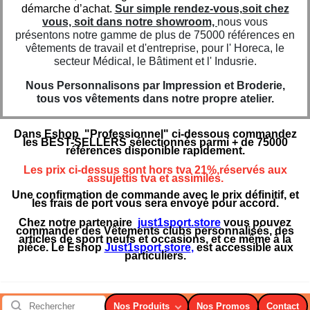
démarche d’achat.
Sur simple rendez-vous,soit chez
vous, soit dans notre showroom,
nous vous
présentons notre gamme de plus de 75000 références en
vêtements de travail et d'entreprise, pour l' Horeca, le
secteur Médical, le Bâtiment et l' Indusrie.
Nous Personnalisons par Impression et Broderie,
tous vos vêtements dans notre propre atelier.
Dans Eshop "Professionnel" ci-dessous commandez
les BEST-SELLERS sélectionnés parmi + de 75000
références disponible rapidement.
Les prix ci-dessus sont hors tva 21%,réservés aux
assujettis tva et assimilés.
Une confirmation de commande avec le prix définitif, et
les frais de port vous sera envoyé pour accord.
Chez notre partenaire
just1sport.store
vous pouvez
commander des Vêtements clubs personnalisés, des
articles de sport neufs et occasions, et ce même à la
pièce. Le Eshop
Just1sport.store
,
est accessible aux
particuliers.
Nos Produits
Nos Promos
Contact