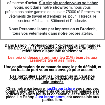
démarche d’achat.
Sur simple rendez-vous,soit chez
vous, soit dans notre showroom,
nous vous
présentons notre gamme de plus de 75000 références en
vêtements de travail et d'entreprise, pour l' Horeca, le
secteur Médical, le Bâtiment et l' Indusrie.
Nous Personnalisons par Impression et Broderie,
tous vos vêtements dans notre propre atelier.
Dans Eshop "Professionnel" ci-dessous commandez
les BEST-SELLERS sélectionnés parmi + de 75000
références disponible rapidement.
Les prix ci-dessus sont hors tva 21%,réservés aux
assujettis tva et assimilés.
Une confirmation de commande avec le prix définitif, et
les frais de port vous sera envoyé pour accord.
Les particuliers sont les bienvenus suivant nos
conditions de vente et un payement par PAYPAL
uniquement.
Chez notre partenaire
just1sport.store
vous pouvez
commander des Vêtements clubs personnalisés, des
articles de sport neufs et occasions, et ce même à la
pièce. Le Eshop
Just1sport.store
,
est accessible aux
particuliers.