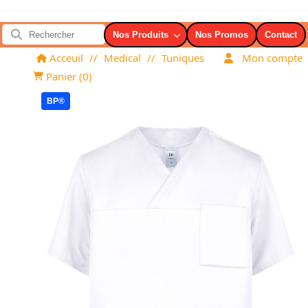
Nos Produits
Nos Promos
Contact
Acceuil
//
Medical
//
Tuniques
Mon compte
Panier (
0
)
BP®