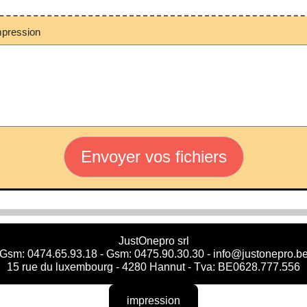
mpression
Envoyer vos fichiers
JustOnepro srl
Gsm: 0474.65.93.18 - Gsm: 0475.90.30.30 - info@justonepro.b
15 rue du luxembourg - 4280 Hannut - Tva: BE0628.777.556
impression