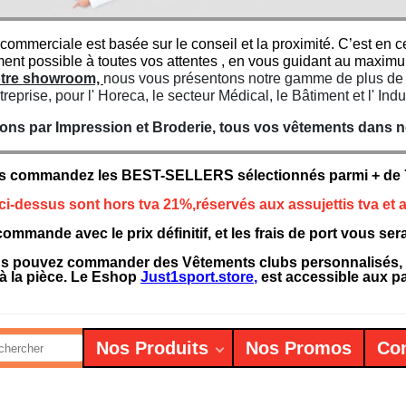
 commerciale est basée sur le conseil et la proximité. C’est e
ment possible à toutes vos attentes , en vous guidant au maxim
notre showroom,
nous vous présentons notre gamme de plus de 7
treprise, pour l' Horeca, le secteur Médical, le Bâtiment et l' Indu
ns par Impression et Broderie, tous vos vêtements dans not
s commandez les BEST-SELLERS sélectionnés parmi + de 75
 ci-dessus sont hors tva 21%,réservés aux assujettis tva et a
ommande avec le prix définitif, et les frais de port vous se
 pouvez commander des Vêtements clubs personnalisés, des
à la pièce. Le Eshop
Just1sport.store
,
est accessible aux par
Nos Produits
Nos Promos
Con