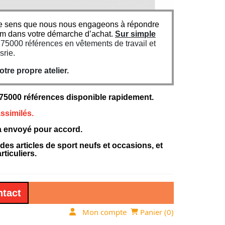
n ce sens que nous nous engageons à répondre
um dans votre démarche d’achat.
Sur simple
5000 références en vêtements de travail et
srie.
re propre atelier.
000 références disponible rapidement.
ssimilés.
ra envoyé pour accord.
 articles de sport neufs et occasions, et
ticuliers.
tact
Mon compte
Panier (
0
)