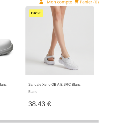
Mon compte
Panier (
0
)
BASE
lanc
Sandale Xeno OB A E SRC Blanc
Blanc
38.43 €