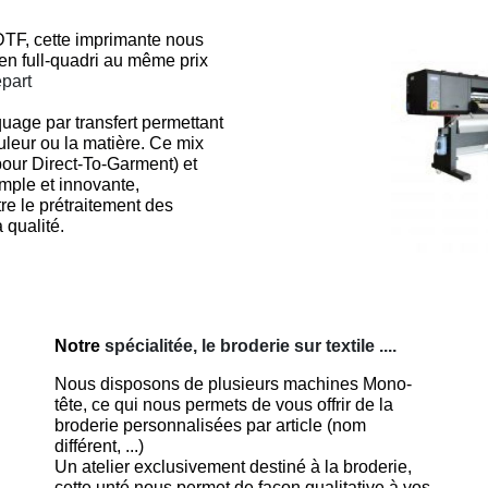
TF, cette imprimante nous
s en full-quadri au même prix
épart
age par transfert permettant
ouleur ou la matière. Ce mix
 pour Direct-To-Garment) et
imple et innovante,
re le prétraitement des
 qualité.
Notre
spécialitée, le broderie sur textile ....
Nous disposons de plusieurs machines Mono-
tête, ce qui nous permets de vous offrir de la
broderie personnalisées par article (nom
différent, ...)
Un atelier exclusivement destiné à la broderie,
cette unté nous permet de façon qualitative à vos