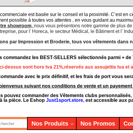
 commerciale est basée sur le conseil et la proximité. C’est e
ment possible à toutes vos attentes , en vous guidant au maxim
notre showroom,
nous vous présentons notre gamme de plus de 7
treprise, pour l' Horeca, le secteur Médical, le Bâtiment et l' Indu
ns par Impression et Broderie, tous vos vêtements dans not
s commandez les BEST-SELLERS sélectionnés parmi + de 75
 ci-dessus sont hors tva 21%,réservés aux assujettis tva et a
ommande avec le prix définitif, et les frais de port vous se
s bienvenus suivant nos conditions de vente et un payeme
 pouvez commander des Vêtements clubs personnalisés, des
à la pièce. Le Eshop
Just1sport.store
,
est accessible aux par
Nos Produits
Nos Promos
Con