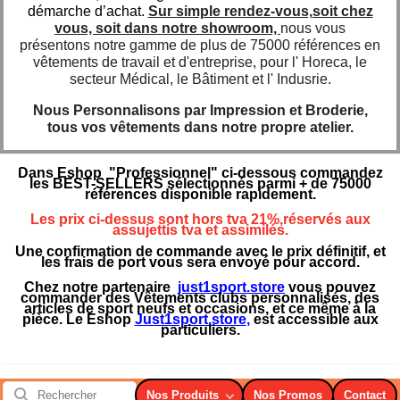
démarche d’achat.
Sur simple rendez-vous,soit chez
vous, soit dans notre showroom,
nous vous
présentons notre gamme de plus de 75000 références en
vêtements de travail et d'entreprise, pour l' Horeca, le
secteur Médical, le Bâtiment et l' Indusrie.
Nous Personnalisons par Impression et Broderie,
tous vos vêtements dans notre propre atelier.
Dans Eshop "Professionnel" ci-dessous commandez
les BEST-SELLERS sélectionnés parmi + de 75000
références disponible rapidement.
Les prix ci-dessus sont hors tva 21%,réservés aux
assujettis tva et assimilés.
Une confirmation de commande avec le prix définitif, et
les frais de port vous sera envoyé pour accord.
Chez notre partenaire
just1sport.store
vous pouvez
commander des Vêtements clubs personnalisés, des
articles de sport neufs et occasions, et ce même à la
pièce. Le Eshop
Just1sport.store
,
est accessible aux
particuliers.
Nos Produits
Nos Promos
Contact