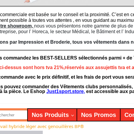
 commerciale est basée sur le conseil et la proximité. C’est e
ment possible à toutes vos attentes , en vous guidant au maxim
notre showroom,
nous vous présentons notre gamme de plus de 7
treprise, pour l' Horeca, le secteur Médical, le Bâtiment et l' Indu
ns par Impression et Broderie, tous vos vêtements dans not
s commandez les BEST-SELLERS sélectionnés parmi + de 75
 ci-dessus sont hors tva 21%,réservés aux assujettis tva et a
ommande avec le prix définitif, et les frais de port vous se
 pouvez commander des Vêtements clubs personnalisés, des
à la pièce. Le Eshop
Just1sport.store
,
est accessible aux par
Nos Produits
Nos Promos
Con
avail hybride léger avec genouillères BP®