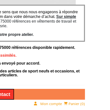
n ce sens que nous nous engageons à répondre
um dans votre démarche d’achat.
Sur simple
5000 références en vêtements de travail et
srie.
re propre atelier.
000 références disponible rapidement.
ssimilés.
ra envoyé pour accord.
 articles de sport neufs et occasions, et
ticuliers.
tact
Mon compte
Panier (
0
)