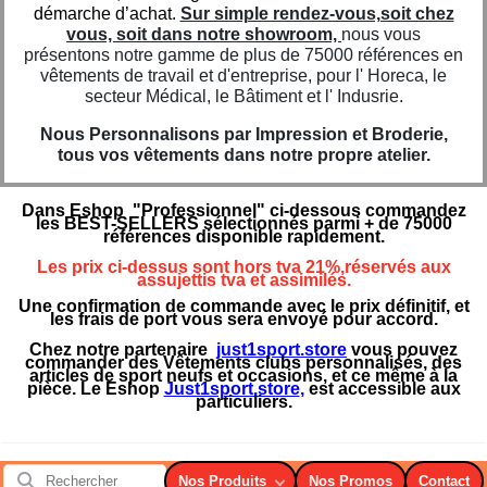
démarche d’achat.
Sur simple rendez-vous,soit chez
vous, soit dans notre showroom,
nous vous
présentons notre gamme de plus de 75000 références en
vêtements de travail et d'entreprise, pour l' Horeca, le
secteur Médical, le Bâtiment et l' Indusrie.
Nous Personnalisons par Impression et Broderie,
tous vos vêtements dans notre propre atelier.
Dans Eshop "Professionnel" ci-dessous commandez
les BEST-SELLERS sélectionnés parmi + de 75000
références disponible rapidement.
Les prix ci-dessus sont hors tva 21%,réservés aux
assujettis tva et assimilés.
Une confirmation de commande avec le prix définitif, et
les frais de port vous sera envoyé pour accord.
Chez notre partenaire
just1sport.store
vous pouvez
commander des Vêtements clubs personnalisés, des
articles de sport neufs et occasions, et ce même à la
pièce. Le Eshop
Just1sport.store
,
est accessible aux
particuliers.
Nos Produits
Nos Promos
Contact