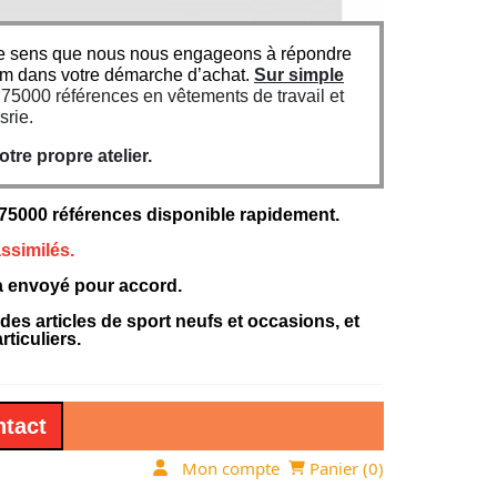
n ce sens que nous nous engageons à répondre
um dans votre démarche d’achat.
Sur simple
5000 références en vêtements de travail et
srie.
re propre atelier.
000 références disponible rapidement.
ssimilés.
ra envoyé pour accord.
 articles de sport neufs et occasions, et
ticuliers.
tact
Mon compte
Panier (
0
)