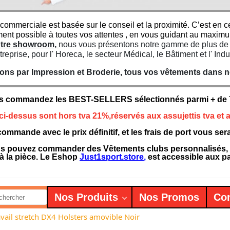
 commerciale est basée sur le conseil et la proximité. C’est e
ment possible à toutes vos attentes , en vous guidant au maxim
notre showroom,
nous vous présentons notre gamme de plus de 7
treprise, pour l' Horeca, le secteur Médical, le Bâtiment et l' Indu
ns par Impression et Broderie, tous vos vêtements dans not
s commandez les BEST-SELLERS sélectionnés parmi + de 75
 ci-dessus sont hors tva 21%,réservés aux assujettis tva et a
ommande avec le prix définitif, et les frais de port vous se
 pouvez commander des Vêtements clubs personnalisés, des
à la pièce. Le Eshop
Just1sport.store
,
est accessible aux par
Nos Produits
Nos Promos
Con
vail stretch DX4 Holsters amovible Noir